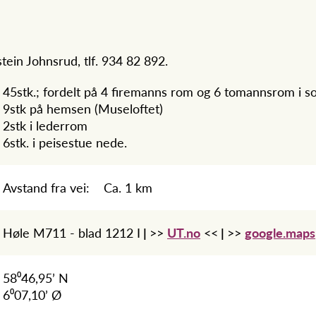
tein Johnsrud, tlf. 934 82 892.
45stk.; fordelt på 4 firemanns rom og 6 tomannsrom i s
9stk på hemsen (Museloftet)
2stk i lederrom
6stk. i peisestue nede.
Avstand fra vei: Ca. 1 km
Høle M711 - blad 1212 I
|
>>
UT.no
<<
|
>>
google.maps
58⁰46,95’ N
6⁰07,10’ Ø