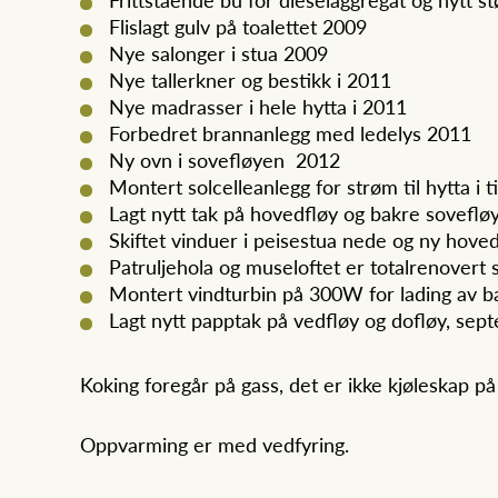
Flislagt gulv på toalettet 2009
Nye salonger i stua 2009
Nye tallerkner og bestikk i 2011
Nye madrasser i hele hytta i 2011
Forbedret brannanlegg med ledelys 2011
Ny ovn i sovefløyen 2012
Montert solcelleanlegg for strøm til hytta i 
Lagt nytt tak på hovedfløy og bakre sovefl
Skiftet vinduer i peisestua nede og ny hov
Patruljehola og museloftet er totalrenover
Montert vindturbin på 300W for lading av ba
Lagt nytt papptak på vedfløy og dofløy, sep
Koking foregår på gass, det er ikke kjøleskap på
Oppvarming er med vedfyring.