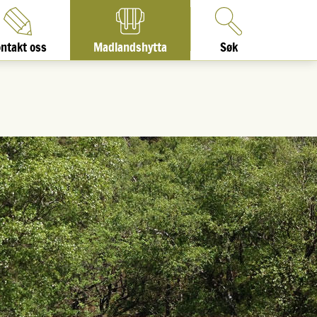
ntakt oss
Madlandshytta
Søk