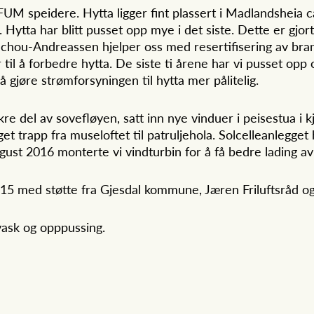
 speidere. Hytta ligger fint plassert i Madlandsheia ca 
Hytta har blitt pusset opp mye i det siste. Dette er gjor
chou-Andreassen hjelper oss med resertifisering av bra
år til å forbedre hytta. De siste ti årene har vi pusset op
r å gjøre strømforsyningen til hytta mer pålitelig.
kre del av sovefløyen, satt inn nye vinduer i peisestua i k
t trapp fra museloftet til patruljehola. Solcelleanlegget h
August 2016 monterte vi vindturbin for å få bedre lading a
015 med støtte fra Gjesdal kommune, Jæren Friluftsråd og
vask og opppussing.