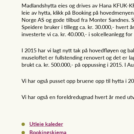
Madlandshytta eies og drives av Hana KFUK-KFUM
leie av hytta, klikk på Booking på hovedmenyen. 
Norge AS og gode tilbud fra Monter Sandnes. S
Speidere bruker i tillegg ca. kr. 30.000,- hvert 
investerte vi ca. kr. 40.000,- i solcelleanlegg fo
I 2015 har vi lagt nytt tak på hovedfløyen og ba
museloftet er fullstending renovert og det er lage
brukt ca. kr. 500.000,- på oppussing i 2015. I 
Vi har også pusset opp bruene opp til hytta i 2
Vi har også en foreldredugnad hvert år med ut
Utleie kaleder
Bookingskjema