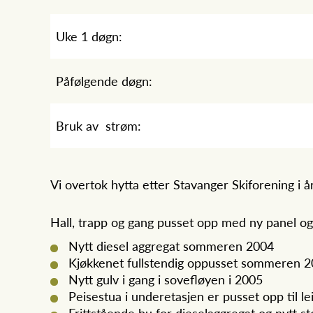
Uke 1 døgn:
Påfølgende døgn:
Bruk av strøm:
Vi overtok hytta etter Stavanger Skiforening i å
Hall, trapp og gang pusset opp med ny panel 
Nytt diesel aggregat sommeren 2004
Kjøkkenet fullstendig oppusset sommeren 
Nytt gulv i gang i sovefløyen i 2005
Peisestua i underetasjen er pusset opp til l
Frittstående bu for dieselaggregat og nytt s