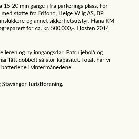
15-20 min gange i fra parkerings plass. For
t med støtte fra Frifond, Helge Wiig AS, BP
nnslukkere og annet sikkerhetsutstyr. Hana KM
p ogreparert for ca. kr. 500.000,-. Høsten 2014
jelleren og ny inngangsdør. Patruljeholå og
ar fått dobbelt så stor kapasitet. Totalt har vi
v batteriene i vintermånedene.
 Stavanger Turistforening.