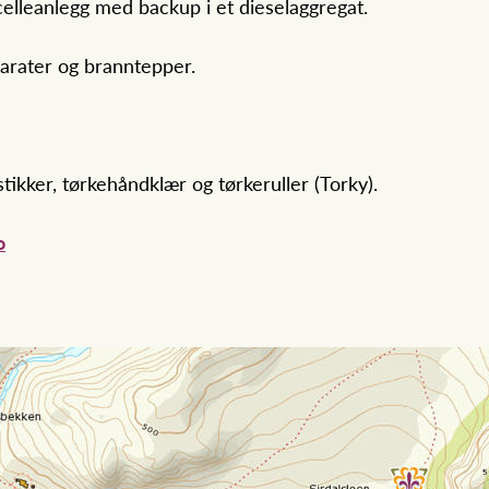
lcelleanlegg med backup i et dieselaggregat.
arater og branntepper.
stikker, tørkehåndklær og tørkeruller (Torky).
o