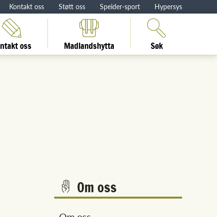
Kontakt oss
Støtt oss
Speider-sport
Hypersys
ntakt oss
Madlandshytta
Søk
Om oss
Om oss