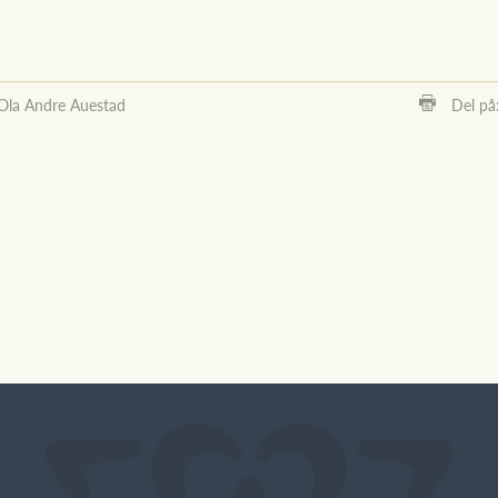
Ola Andre Auestad
Del på