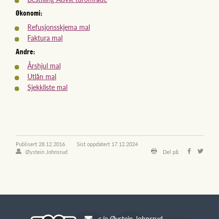
Økonomi:
Refusjonsskjema mal
Faktura mal
Andre:
Årshjul mal
Utlån mal
Sjekkliste mal
Publisert
28.12.2016
Sist oppdatert
17.12.2024
Øystein Johnsrud
Del på:
c/o Øystein Johnsrud