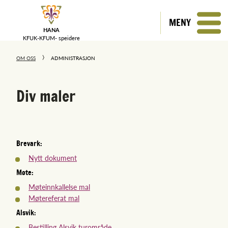
MENY
HANA
KFUK-KFUM-
speidere
OM OSS
ADMINISTRASJON
Div maler
Brevark:
Nytt dokument
Møte:
Møteinnkallelse mal
Møtereferat mal
Alsvik:
Bestilling Alsvik turområde